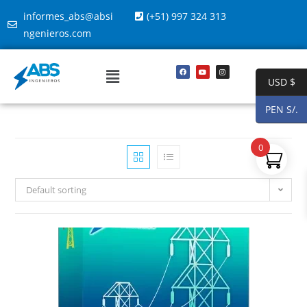
informes_abs@absi
(+51) 997 324 313
ngenieros.com
USD $
PEN S/.
0
Default sorting