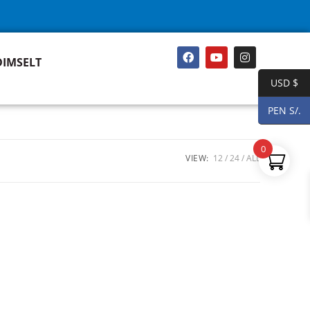
DIMSELT
USD $
PEN S/.
0
VIEW:
12
24
ALL