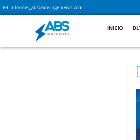
informes_abs@absingenieros.com
INICIO
DL