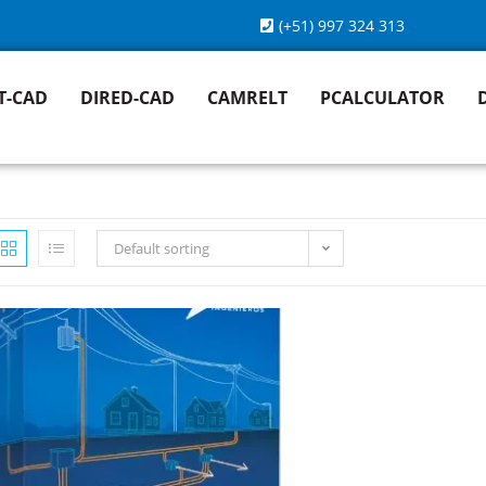
(+51) 997 324 313
T-CAD
DIRED-CAD
CAMRELT
PCALCULATOR
Default sorting