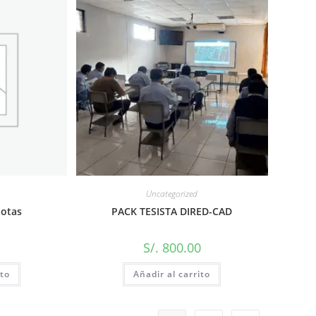
Uncategorized
uotas
PACK TESISTA DIRED-CAD
0
S/.
800.00
ito
Añadir al carrito