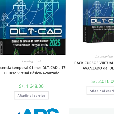
Uncategorized
Uncategorized
PACK CURSOS VIRTUAL
icencia temporal 01 mes DLT-CAD LITE
AVANZADO del D
+ Curso virtual Básico-Avanzado
S/.
2,016.0
S/.
1,648.00
Añadir al carr
Añadir al carrito