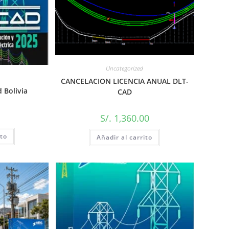
Uncategorized
CANCELACION LICENCIA ANUAL DLT-
d Bolivia
CAD
0
S/.
1,360.00
ito
Añadir al carrito