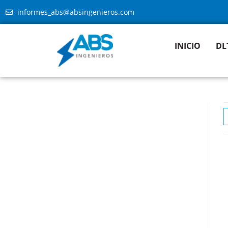
informes_abs@absingenieros.com
INICIO
DL