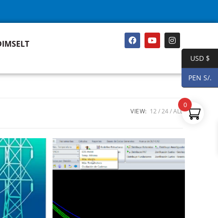
DIMSELT
USD $
PEN S/.
0
VIEW:
12
24
ALL